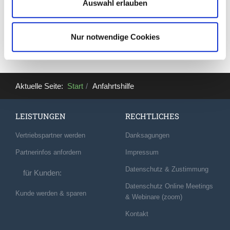
Auswahl erlauben
Nur notwendige Cookies
Aktuelle Seite:
Start
Anfahrtshilfe
LEISTUNGEN
RECHTLICHES
Vertriebspartner werden
Danksagungen
Partnerinfos anfordern
Impressum
Datenschutz & Zustimmung
für Kunden:
Datenschutz Online Meetings
Kunde werden & sparen
& Webinare (zoom)
Kontakt