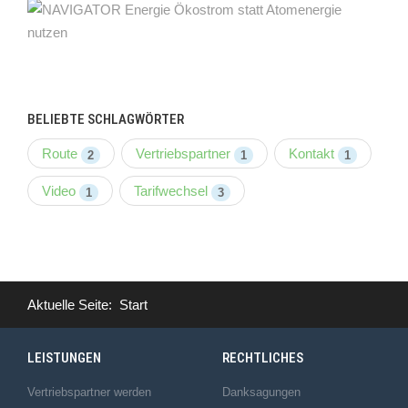
BELIEBTE SCHLAGWÖRTER
Route
Vertriebspartner
Kontakt
2
1
1
Video
Tarifwechsel
1
3
Aktuelle Seite:
Start
LEISTUNGEN
RECHTLICHES
Vertriebspartner werden
Danksagungen