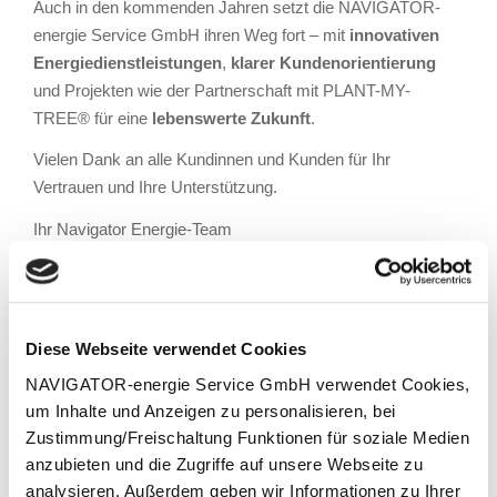
Auch in den kommenden Jahren setzt die NAVIGATOR-
energie Service GmbH ihren Weg fort – mit
innovativen
Energiedienstleistungen
,
klarer Kundenorientierung
und Projekten wie der Partnerschaft mit PLANT-MY-
TREE® für eine
lebenswerte Zukunft
.
Vielen Dank an alle Kundinnen und Kunden für Ihr
Vertrauen und Ihre Unterstützung.
Ihr Navigator Energie-Team
Weitere Infos:
Zum Artikel "
Danke für Ihr Vertrauen:
Besucherzahlen 2025 setzen neues Rekordniveau
"
Diese Webseite verwendet Cookies
Zum Artikel für die erste Baum-Urkunde
NAVIGATOR-energie Service GmbH verwendet Cookies,
2025 "
Gemeinsam für den Klimaschutz:
um Inhalte und Anzeigen zu personalisieren, bei
NAVIGATOR-energie Service GmbH engagiert sich
Zustimmung/Freischaltung Funktionen für soziale Medien
mit PLANT-MY-TREE®
"
anzubieten und die Zugriffe auf unsere Webseite zu
analysieren. Außerdem geben wir Informationen zu Ihrer