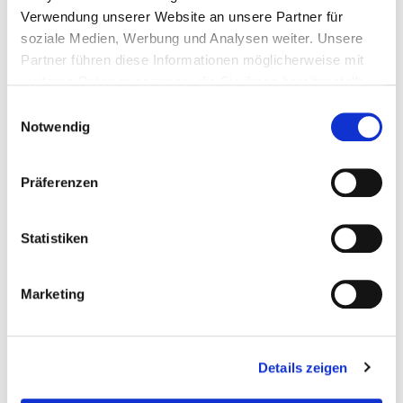
Verwendung unserer Website an unsere Partner für
soziale Medien, Werbung und Analysen weiter. Unsere
Partner führen diese Informationen möglicherweise mit
Service
weiteren Daten zusammen, die Sie ihnen bereitgestellt
haben oder die sie im Rahmen Ihrer Nutzung dieser
Einwilligungsauswahl
Dienste bereits gesammelt haben.
Notwendig
Danke für Ihr Vertrauen:
Präferenzen
Besucherzahlen 2025
setzen neues Rekordniveau
Statistiken
Unsere Dienstleistungen
Marketing
für Energie- und
Kosteneinsparungen
Details zeigen
wachsen weiterhin!